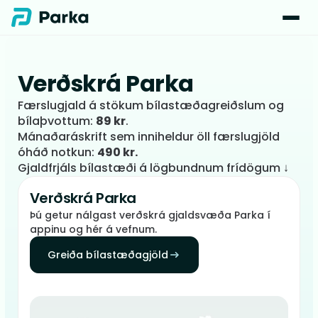
Verðskrá Parka
Færslugjald á stökum bílastæðagreiðslum og
bílaþvottum:
89 kr
.
Mánaðaráskrift sem inniheldur öll færslugjöld
óháð notkun:
490 kr.
Gjaldfrjáls bílastæði á lögbundnum frídögum ↓
Verðskrá Parka
Þú getur nálgast verðskrá gjaldsvæða Parka í
appinu og hér á vefnum.
Greiða bílastæðagjöld