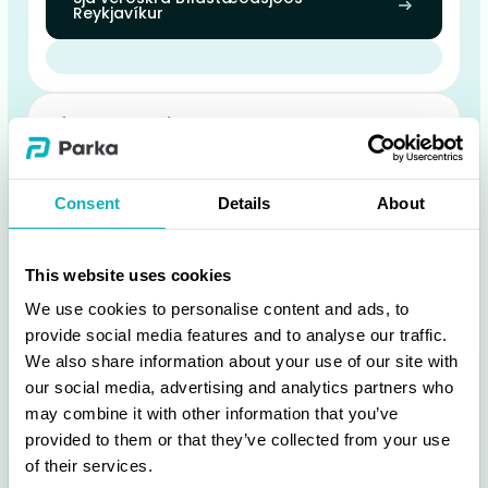
Reykjavíkur
Bílstæðasjóður Akureyrar
Á miðbæjarsvæðinu eru gjaldskyld svæði með
tímatakmörkunum. Greiða þarf stæðisgjald
þegar ökutæki er lagt í stæði.
Consent
Details
About
Þú getur greitt fyrir öll gjaldskyld bílastæði á
vegum Bílastæðasjóðs Akureyrar með Parka.
This website uses cookies
Sjá verðskrá Bílastæðasjóðs Akureyrar
We use cookies to personalise content and ads, to
provide social media features and to analyse our traffic.
We also share information about your use of our site with
our social media, advertising and analytics partners who
may combine it with other information that you’ve
provided to them or that they’ve collected from your use
of their services.