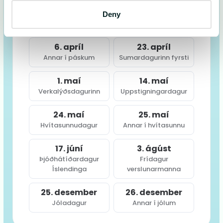
3. apríl
5. apríl
Deny
Föstudagurinn langi
Páskadagur
6. apríl
23. apríl
Annar í páskum
Sumardagurinn fyrsti
1. maí
14. maí
Verkalýðsdagurinn
Uppstigningardagur
24. maí
25. maí
Hvítasunnudagur
Annar í hvítasunnu
17. júní
3. ágúst
Þjóðhátíðardagur
Frídagur
Íslendinga
verslunarmanna
25. desember
26. desember
Jóladagur
Annar í jólum