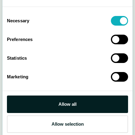
Consent
Necessary
Selection
Preferences
Eftirfarandi bílastæði eru
gjaldfrjáls á lögbundnum
Statistics
frídögum
P1
P2
P3
P4
Kolaport
Marketing
Ráðhús
Stjörnuport
Traðarkot
Vesturgata
Vitatorg
Lágmúli 4
Allow all
Norræna húsið
Háskóli Íslands
Lögbundnir frídagar:
1. janúar
2. apríl
Allow selection
Nýársdagur
Skírdagur