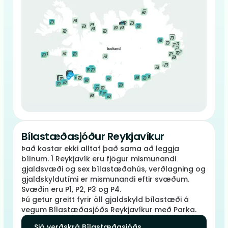
Bílastæðasjóður Reykjavíkur
Það kostar ekki alltaf það sama að leggja
bílnum. Í Reykjavík eru fjögur mismunandi
gjaldsvæði og sex bílastæðahús, verðlagning og
gjaldskyldutími er mismunandi eftir svæðum.
Svæðin eru P1, P2, P3 og P4.
Þú getur greitt fyrir öll gjaldskyld bílastæði á
vegum Bílastæðasjóðs Reykjavíkur með Parka.
Sjá verðskrá Bílastæðasjóðs