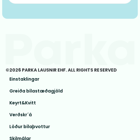
©2026 PARKA LAUSNIR EHF. ALL RIGHTS RESERVED
Einstaklingar
Greiða bílastæðagjöld
Keyrt&Kvitt
Verðskr´á
Löður bílaþvottur
Skilmálar